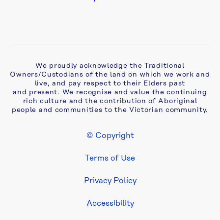
Chin 
Hakha
Chin 
Zomi 
We proudly acknowledge the Traditional
(Tedim)
Owners/Custodians of the land on which we work and
live, and pay respect to their Elders past
and present. We recognise and value the continuing
Mandarin 
rich culture and the contribution of Aboriginal
people and communities to the Victorian community.
© Copyright
Footer Legal
普
Terms of Use
通
话
Privacy Policy
Cantonese 
Accessibility