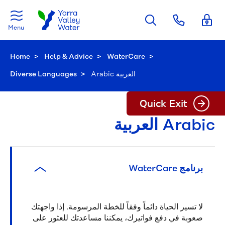
Skip to main content
Menu
Home
Help & Advice
WaterCare
Diverse Languages
Current:
Arabic العربية
Arabic العربية
برنامج WaterCare
لا
تسير
الحياة
دائماً
وفقاً
للخطة
المرسومة. إذا
واجهتك
صعوبة
في
دفع
فواتيرك، يمكننا
مساعدتك
للعثور
على