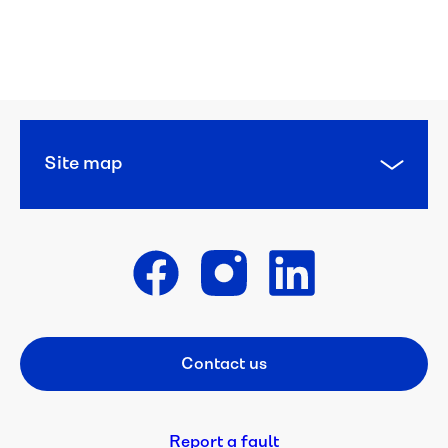
Diverse 
Languages
Arabic 
Site map
العربية
Burmese 
Get in touch
မြန်မာ
Contact us
Footer CTA
Chin 
Falam
Report a fault