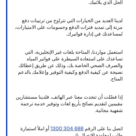
الحل
الذي
يلائمك.
لدينا
العديد
من
الخيارات
التي
تتراوح
من
ترتيبات
دفع
مرنة
إلى
تمديد
فترات
الدفع
وحسومات
على
الامتيازات،
لمساعدتك
في
إدارة
فواتيرك.
استعمل
مواردنا، المتاحة
بلغات
غير
الإنجليزية، التي
تساعدك
على
استعادة
السيطرة
على
فواتير
المياه
والصرف
الصحي
الخاصة
بك، وذلك
عن
طريق
إعطائك
نصيحة
عن
كيفية
الدفع
وكيفية
التوفير
وإعلامك
بالدعم
المتاح.
إذا
فضّلت
أن
تتحدث
معنا
عبر
الهاتف، فلدينا
مستشارين
مقيمين
لتقديم
نصائح
بأربع
لغات
وتوفير
خدمة
ترجمة
شفهية
مجانية.
استمارة
املأ
أو
688 304 1300
الرقم
على
بنا
اتصل
طلب
لمعاودة
الاتصال
بك.